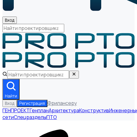
Вход
Найти
Фрилансеру
Вход
Регистрация
ГЕНПРОЕКТ
Генплан
Архитектура
Конструктив
Инженерны
сети
Спецразделы
ПТО