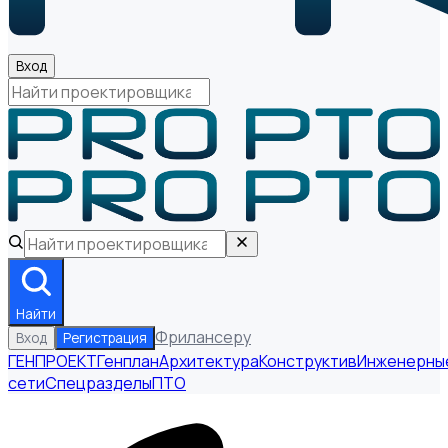
Вход
Найти
Фрилансеру
Вход
Регистрация
ГЕНПРОЕКТ
Генплан
Архитектура
Конструктив
Инженерны
сети
Спецразделы
ПТО