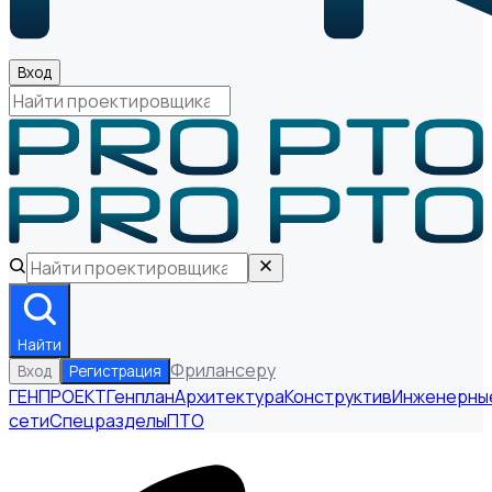
Вход
Найти
Фрилансеру
Вход
Регистрация
ГЕНПРОЕКТ
Генплан
Архитектура
Конструктив
Инженерны
сети
Спецразделы
ПТО